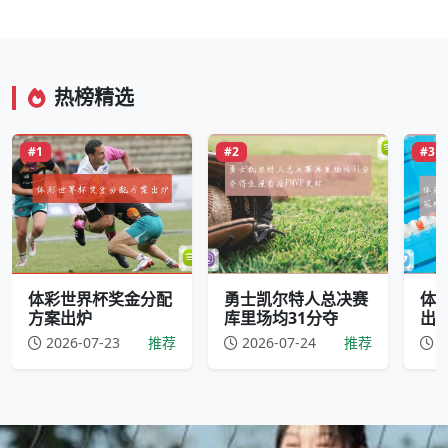
热榜精选
#1
#2
#3
体彩世界杯奖金分配
勇士凯尔特人总决赛
体
方案出炉
库里场均31分夺
出
2026-07-23
推荐
2026-07-24
推荐
2