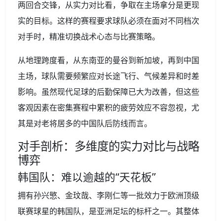
两回合交锋，从实力对比看，争取在主场拿分是更现
实的目标。这样的赛程要求球队必须在面对不同档次
对手时，精准切换战术心态与比赛策略。
从地理跨度看，从东南亚的曼谷到新加坡，再到中国
主场，球队需要频繁应对长途飞行、气候差异和时差
影响。虽然现代足球的后勤保障已大为改善，但这些
客观因素在密集赛程中累积的疲劳效应不容忽视，尤
其是对老将居多的中国队后防线而言。
对手剖析：多维度的实力对比与战略
博弈
韩国队：难以逾越的“天花板”
拥有孙兴慜、金玟哉、李刚仁等一批效力于欧洲顶级
联赛球星的韩国队，是亚洲足坛的标杆之一。其整体