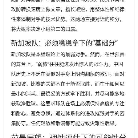
攻防转换速度上做文章，扬长避短，用整体性和纪律
性来遏制对手的技术优势。这两场直接对话的积分，
将大概率决定小组第二的归属。
新加坡队：必须稳稳拿下的“基础分”
新加坡队是本组理论上的最弱对手。然而，在世预赛
的舞台上，“弱旅”往往能迸发出惊人的战斗力。中国
队历史上不乏在类似对手身上阴沟翻船的教训。面对
新加坡，比赛的关键不在于能否取胜，而在于如何以
最小的消耗、最稳妥的方式拿下胜利，并尽可能多地
获取净胜球。这要求球队在场上必须保持高度的专注
和耐心，避免急躁，通过体系化的进攻摧毁对手的密
集防守。任何轻敌和散漫都可能导致灾难性后果。
前景展望：理性评估下的可能性分