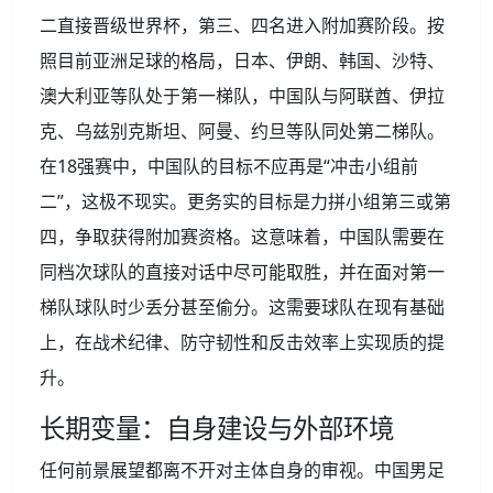
二直接晋级世界杯，第三、四名进入附加赛阶段。按
照目前亚洲足球的格局，日本、伊朗、韩国、沙特、
澳大利亚等队处于第一梯队，中国队与阿联酋、伊拉
克、乌兹别克斯坦、阿曼、约旦等队同处第二梯队。
在18强赛中，中国队的目标不应再是“冲击小组前
二”，这极不现实。更务实的目标是力拼小组第三或第
四，争取获得附加赛资格。这意味着，中国队需要在
同档次球队的直接对话中尽可能取胜，并在面对第一
梯队球队时少丢分甚至偷分。这需要球队在现有基础
上，在战术纪律、防守韧性和反击效率上实现质的提
升。
长期变量：自身建设与外部环境
任何前景展望都离不开对主体自身的审视。中国男足