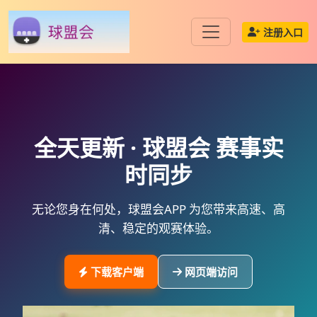
注册入口
全天更新 ·
球盟会
赛事实
时同步
无论您身在何处，
球盟会APP
为您带来高速、高
清、稳定的观赛体验。
下载客户端
网页端访问