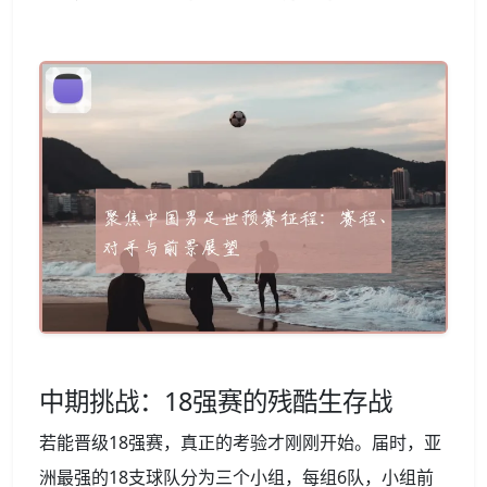
中期挑战：18强赛的残酷生存战
若能晋级18强赛，真正的考验才刚刚开始。届时，亚
洲最强的18支球队分为三个小组，每组6队，小组前