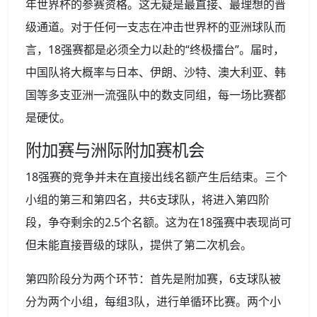
年世界杯的参赛资格。这无疑是最直接、最理想的晋
级通道。对于任何一支志在冲击世界杯的亚洲球队而
言，18强赛都是必须全力以赴的“终极擂台”。届时，
中国队将大概率与日本、伊朗、沙特、澳大利亚、韩
国等多支亚洲一流强队中的数支同组，每一场比赛都
是硬仗。
附加赛与洲际附加赛机会
18强赛的竞争并未在直接出线名额产生后结束。三个
小组的第三和第四名，共6支球队，将进入第四阶
段，争夺剩余的2.5个名额。这为在18强赛中表现尚可
但未能直接晋级的球队，提供了第二次机会。
第四阶段分为两个环节：首先是附加赛，6支球队被
分为两个小组，每组3队，进行单循环比赛。两个小