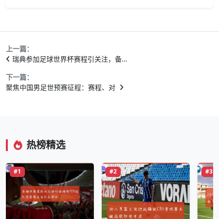
上一篇：
瑞典参加足球世界杯赛程引关注，备…
下一篇：
聚焦中国男足世预赛征程：赛程、对
热榜精选
#1
#2
#3