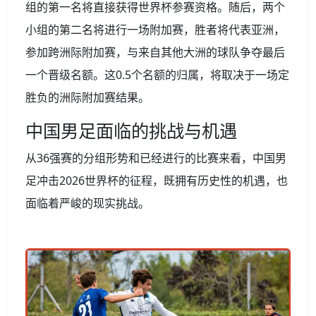
组的第一名将直接获得世界杯参赛资格。随后，两个
小组的第二名将进行一场附加赛，胜者将代表亚洲，
参加跨洲际附加赛，与来自其他大洲的球队争夺最后
一个晋级名额。这0.5个名额的归属，将取决于一场定
胜负的洲际附加赛结果。
中国男足面临的挑战与机遇
从36强赛的分组形势和已经进行的比赛来看，中国男
足冲击2026世界杯的征程，既拥有历史性的机遇，也
面临着严峻的现实挑战。