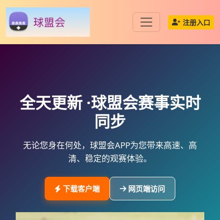
注册入口
全天更新 ·
球盟会
赛事实时
同步
无论您身在何处，
球盟会APP
为您带来高速、高
清、稳定的观赛体验。
下载客户端
网页端访问