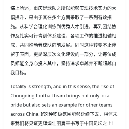
综上所述，重庆足球队之所以能够实现技术实力的大
幅提升，是由于其在多个方面采取了一系列有效措
施。从科学合理化训练到优秀人才引进，再到团结协
作及扎实可行青训体系建设，各项工作的推进相辅相
成，共同推动着球队向前发展。同时这种转变不止停
留于表面，更是深层次文化建设的一部分，让每位成
员都能全身心投入其中，坚持追求卓越并不断超越自
我目标。
Totality is strength, and in this sense, the rise of
Chongqing football team brings not only local
pride but also sets an example for other teams
across China. If这种积极氛围能够延续下去，相信未
来我们将见证更辉煌壮丽篇章书写于中国足坛之上！