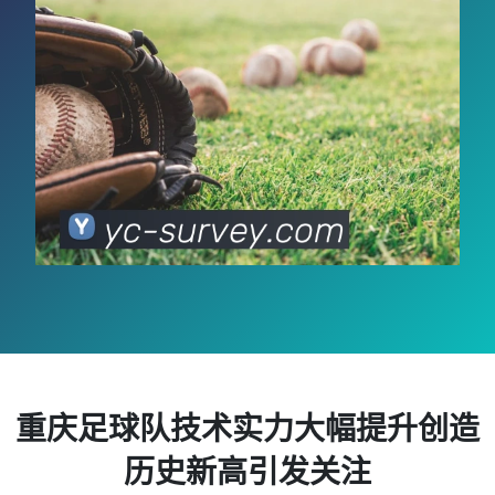
重庆足球队技术实力大幅提升创造
历史新高引发关注