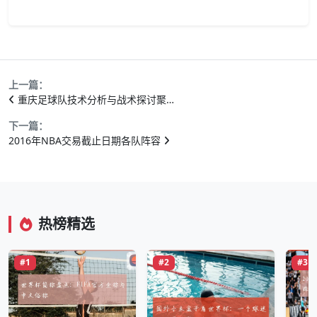
上一篇：
重庆足球队技术分析与战术探讨聚…
下一篇：
2016年NBA交易截止日期各队阵容
热榜精选
#1
#2
#3