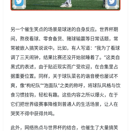
另一个催生笑点的场景是球迷的自身反应。世界杯期
间，熬夜看球、零食备货、赌球输赢等日常话题，常
常被嵌入搞笑说说中。比如，有人写道：“我为了看球
调了三天闹钟，结果比赛还没开始就睡着了。”这类自
黑式的表述，由于贴近现实而广受欢迎，在合集里占
据重要位置。同样，关于球队菜名的谐音梗也屡试不
爽，像“枸杞队”“泡面队”之类的称呼，将球队风格与饮
食习惯挂钩，轻松有趣。这些内容之所以爆火，在于
它们把世界级赛事降维到普通人的生活场景，让人在
哭笑不得中获得共鸣。
此外，网络热点与世界杯的结合，也催生了大量搞笑