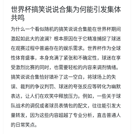
世界杯搞笑说说合集为何能引发集体
共鸣
为什么一个看似随机的搞笑说说合集能在世界杯期间
激起如此大的波澜？根本原因在于它精准捕捉了球迷
在观赛过程中普遍存在的娱乐需求。世界杯作为全球
性体育盛事，本身充满了紧张和不确定性，球迷在享
受激烈比赛的同时，也需要轻松的内容来调剂情绪。
搞笑说说合集恰好填补了这一空白，将球场上的失
误、裁判的争议判罚、球迷的夸张反应等转化为幽默
表达，让人们在欢笑中释放压力。例如，一些关于球
队战术的调侃或者球员表情包的配文，往往能引发大
量转发，因为这些内容超越了专业分析，直击普通人
的日常笑点。