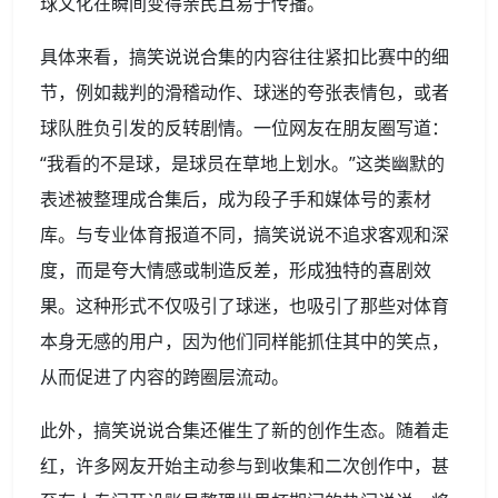
球文化在瞬间变得亲民且易于传播。
具体来看，搞笑说说合集的内容往往紧扣比赛中的细
节，例如裁判的滑稽动作、球迷的夸张表情包，或者
球队胜负引发的反转剧情。一位网友在朋友圈写道：
“我看的不是球，是球员在草地上划水。”这类幽默的
表述被整理成合集后，成为段子手和媒体号的素材
库。与专业体育报道不同，搞笑说说不追求客观和深
度，而是夸大情感或制造反差，形成独特的喜剧效
果。这种形式不仅吸引了球迷，也吸引了那些对体育
本身无感的用户，因为他们同样能抓住其中的笑点，
从而促进了内容的跨圈层流动。
此外，搞笑说说合集还催生了新的创作生态。随着走
红，许多网友开始主动参与到收集和二次创作中，甚