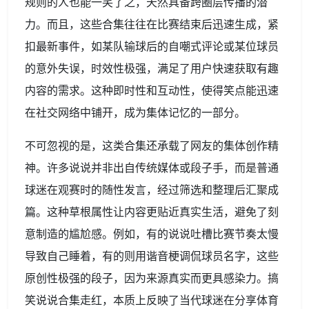
规则的人也能一笑了之，天然具备跨圈层传播的潜
力。而且，这些合集往往在比赛结束后迅速生成，紧
扣最新事件，如某队输球后的自嘲式评论或某位球员
的意外失误，时效性极强，满足了用户快速获取有趣
内容的需求。这种即时性和互动性，使得笑点能迅速
在社交网络中铺开，成为集体记忆的一部分。
不可忽视的是，这类合集还承载了网友的集体创作精
神。许多说说并非出自传统媒体或段子手，而是普通
球迷在观赛时的随性发言，经过筛选和整理后汇聚成
篇。这种草根属性让内容更贴近真实生活，避免了刻
意制造的尴尬感。例如，有的说说吐槽比赛节奏太慢
导致自己睡着，有的则用谐音梗调侃球员名字，这些
原创性极强的段子，因为来源真实而更具感染力。搞
笑说说合集走红，本质上反映了当代球迷在分享体育