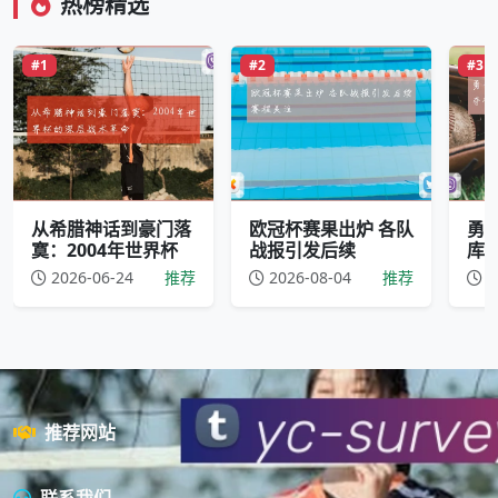
热榜精选
#1
#2
#3
从希腊神话到豪门落
欧冠杯赛果出炉 各队
勇
寞：2004年世界杯
战报引发后续
库
2026-06-24
推荐
2026-08-04
推荐
2
推荐网站
联系我们