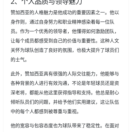
2、个人品质与领导魅力
赞加西亚的人格魅力是他成功的重要因素之一。他以
身作则，通过自身努力和职业精神感染着每一位队
员。作为一个优秀的领导者，他懂得如何激励团队，
让每个成员都感受到自己的价值与重要性。这种人文
关怀为球队创造了良好的氛围，也极大提升了球员们
的士气。
此外，赞加西亚具有很强的人际交往能力，他能够与
各种背景的人进行有效沟通，不论是年轻球员还是资
深老将，都能从他这里获得指导和支持。他总是耐心
倾听队员们的问题，并给予他们实用建议，这让队伍
中的每个人都感到被尊重与重视。
他的宽容与包容态度也为球队带来了稳定性。在面对