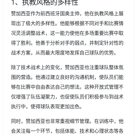
1、执教风格的多样性
赞加西亚作为前西班牙国奥主帅，他在执教风格上展
现出了极大的多样性。他能够根据不同对手和比赛情
况灵活调整战术，这一能力使他在多场重要比赛中取
得了胜利。他善于分析对手的弱点，并制定针对性的
战术方案，从而最大限度地发挥自己球队的优势。
除了技术战术上的变化，赞加西亚也注重球队整体氛
围的营造。他通过建立良好的沟通机制，使队员们能
够在比赛中自由表达自己的想法。这种开放式管理不
仅增强了队伍凝聚力，也促使队员们积极参与到战术
执行中，使得球队表现更加出色。
同时，赞加西亚也非常重视细节管理。在训练中，他
会关注每一个环节，包括体能、技术和心理状态等各