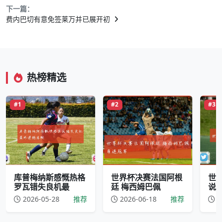
下一篇：
费内巴切有意免签莱万并已展开初
热榜精选
#1
#2
#3
库普梅纳斯感慨热格
世界杯决赛法国阿根
世
罗瓦错失良机最
廷 梅西姆巴佩
说
2026-05-28
推荐
2026-06-18
推荐
2