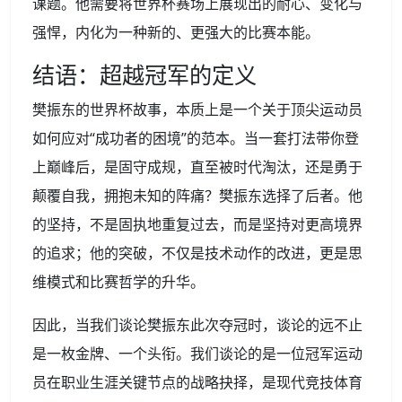
课题。他需要将世界杯赛场上展现出的耐心、变化与
强悍，内化为一种新的、更强大的比赛本能。
结语：超越冠军的定义
樊振东的世界杯故事，本质上是一个关于顶尖运动员
如何应对“成功者的困境”的范本。当一套打法带你登
上巅峰后，是固守成规，直至被时代淘汰，还是勇于
颠覆自我，拥抱未知的阵痛？樊振东选择了后者。他
的坚持，不是固执地重复过去，而是坚持对更高境界
的追求；他的突破，不仅是技术动作的改进，更是思
维模式和比赛哲学的升华。
因此，当我们谈论樊振东此次夺冠时，谈论的远不止
是一枚金牌、一个头衔。我们谈论的是一位冠军运动
员在职业生涯关键节点的战略抉择，是现代竞技体育