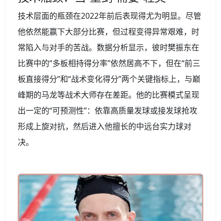
技术层面的瓶颈在2022年前后表现得尤为明显。尽管
他依然能赢下大部分比赛，但过程变得异常艰难，时
常陷入与对手的苦战。数据分析显示，彼时樊振东在
比赛中的“多板相持得分率”依然居高不下，但在“前三
板直接得分”和“战术变化得分”两个关键指标上，与巅
峰期的马龙等战术大师存在差距。他的比赛模式呈现
出一定的“可预测性”：依靠高质量发球或接发球抢攻
形成上旋对抗，然后进入他擅长的中远台实力球对
决。