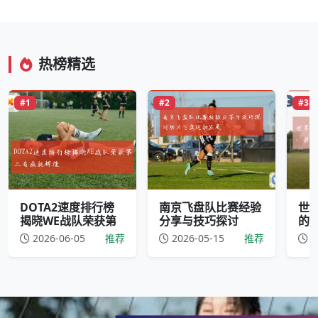
热榜精选
#1
#2
#3
DOTA2速度排行榜
南京飞盘队比赛经验
世
揭晓WE战队荣获第
分享与技巧探讨
的
2026-06-05
推荐
2026-05-15
推荐
2