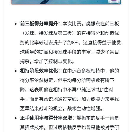
前三板得分率提升：
本次比赛，樊振东在前三板
（发球、接发球及第三板）的直接得分和创造优
势的比率较过去提升了约8%。这直接得益于他发
球质量的提高和接发球手段的丰富，减少了盲目
搏杀，增加了控制与变化。
相持阶段效率优化：
在中远台多板相持中，他的
得分率依然稳定，但平均每分所需板数有所下
降。这表明他在相持中不再单纯追求“扛”住对
手，而是有意识地通过变线、加力或减力来寻找
更早结束战斗的机会，战术主动性增强。
正手使用率与得分率双增：
樊振东的反手一直是
其招牌技术，但过度依赖反手也曾是他被对手研