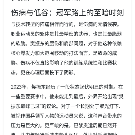
伤病与低谷：冠军路上的至暗时刻
与技术转型的阵痛相伴而行的，是伤病的无情侵袭。
职业运动员的躯体是其最精密的武器，也是其最脆弱
的软肋。樊振东的腰伤和肩部问题，对于他这种依赖
核心爆发力和大范围移动的打法而言，是致命的威
胁。伤病不仅直接影响了他的训练系统性和比赛状
态，更在心理层面投下了阴影。
2023年，樊振东经历了一段状态起伏明显的时期。在
一些重要赛事中，他未能走到最后，外界开始出现“樊
振东巅峰已过”的议论。对于一个长期处于聚光灯下、
被视作国乒领军人物的运动员来说，这种声音带来的
压力是巨大的。更严峻的是，巴黎奥运周期已然开
启，队内年轻选手冲击势头凶猛，外协对手虎视眈