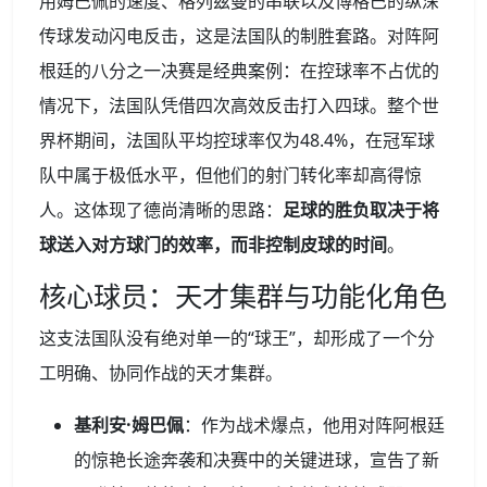
用姆巴佩的速度、格列兹曼的串联以及博格巴的纵深
传球发动闪电反击，这是法国队的制胜套路。对阵阿
根廷的八分之一决赛是经典案例：在控球率不占优的
情况下，法国队凭借四次高效反击打入四球。整个世
界杯期间，法国队平均控球率仅为48.4%，在冠军球
队中属于极低水平，但他们的射门转化率却高得惊
人。这体现了德尚清晰的思路：
足球的胜负取决于将
球送入对方球门的效率，而非控制皮球的时间
。
核心球员：天才集群与功能化角色
这支法国队没有绝对单一的“球王”，却形成了一个分
工明确、协同作战的天才集群。
基利安·姆巴佩
：作为战术爆点，他用对阵阿根廷
的惊艳长途奔袭和决赛中的关键进球，宣告了新