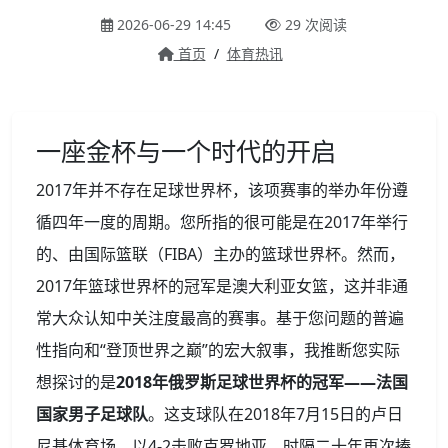
2026-06-29 14:45
29 次阅读
首页
/
体育热讯
一座金杯与一个时代的开启
2017年并不存在足球世界杯，该项赛事的举办年份遵
循四年一度的周期。您所指的很可能是在2017年举行
的、由国际篮联（FIBA）主办的篮球世界杯。然而，
2017年篮球世界杯的冠军是澳大利亚女篮，这并非通
常大众认知中关注度最高的赛事。基于您问题的普遍
性指向和“登顶世界之巅”的宏大叙事，我推断您实际
想探讨的是
2018年俄罗斯足球世界杯的冠军——法国
国家男子足球队
。这支球队在2018年7月15日的卢日
尼基体育场，以4-2击败克罗地亚，时隔二十年再次捧