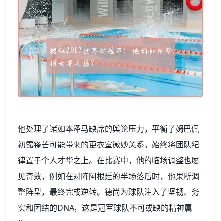
他处理了诸如本泽马缺席的舆论压力，平衡了姆巴佩
初露锋芒可能带来的更衣室微妙关系，始终将团队纪
律置于个人才华之上。在比赛中，他的临场调整也屡
见奇效，例如在对阵阿根廷的半场落后时，他果断调
整阵型，最终完成逆转。德尚为球队注入了坚韧、务
实和团结的DNA，这是冠军球队不可或缺的精神属