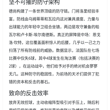
坚不可摧的防守架构
德尚构建了一条世界顶级的防守链。门将洛里经验丰
富，防线由乌姆蒂蒂和瓦拉内这对兼具速度、力量与
出球能力的年轻中卫组合坐镇，两边是攻守兼备的帕
瓦尔和卢卡斯-埃尔南德斯。真正的屏障是中场：恩戈
洛·坎特，这位覆盖面积惊人的后腰，几乎以一己之力
扫荡了所有防线前的威胁。数据显示，法国队在七场
比赛中仅失6球，其中4球发生在淘汰赛（包括决赛的
2球），在运动战中，他们给予对手的绝对机会寥寥
无几。这种防守的稳固性，为前场的天才们提供了犯
错的资本和反击的基石。
致命的反击效率
放弃无效控球，主动收缩阵型吸引对手压上，随后利