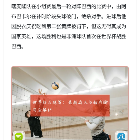
喀麦隆队在小组赛最后一轮对阵巴西的比赛中，由阿
布巴卡尔在补时阶段头球破门，绝杀对手。进球后他
因脱衣庆祝吃到第二张黄牌被罚下，但这无碍其成为
国家英雄，这场胜利也是非洲球队首次在世界杯战胜
巴西。