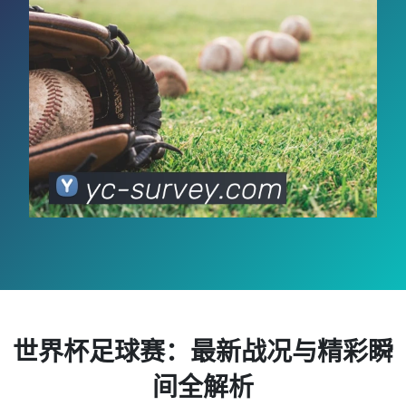
世界杯足球赛：最新战况与精彩瞬
间全解析