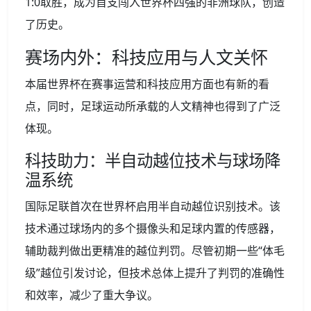
1:0取胜，成为首支闯入世界杯四强的非洲球队，创造
了历史。
赛场内外：科技应用与人文关怀
本届世界杯在赛事运营和科技应用方面也有新的看
点，同时，足球运动所承载的人文精神也得到了广泛
体现。
科技助力：半自动越位技术与球场降
温系统
国际足联首次在世界杯启用半自动越位识别技术。该
技术通过球场内的多个摄像头和足球内置的传感器，
辅助裁判做出更精准的越位判罚。尽管初期一些“体毛
级”越位引发讨论，但技术总体上提升了判罚的准确性
和效率，减少了重大争议。