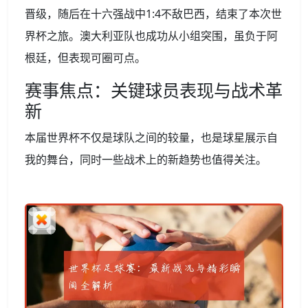
晋级，随后在十六强战中1:4不敌巴西，结束了本次世
界杯之旅。澳大利亚队也成功从小组突围，虽负于阿
根廷，但表现可圈可点。
赛事焦点：关键球员表现与战术革
新
本届世界杯不仅是球队之间的较量，也是球星展示自
我的舞台，同时一些战术上的新趋势也值得关注。