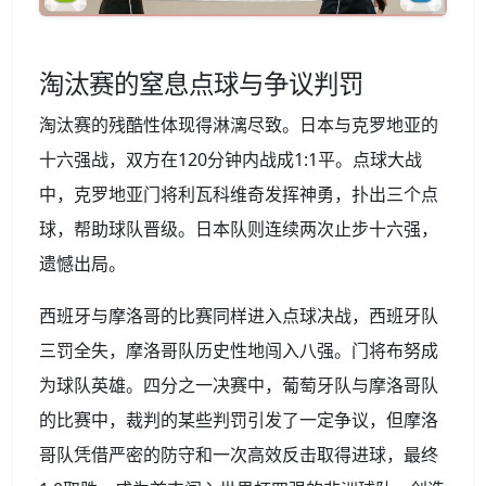
淘汰赛的窒息点球与争议判罚
淘汰赛的残酷性体现得淋漓尽致。日本与克罗地亚的
十六强战，双方在120分钟内战成1:1平。点球大战
中，克罗地亚门将利瓦科维奇发挥神勇，扑出三个点
球，帮助球队晋级。日本队则连续两次止步十六强，
遗憾出局。
西班牙与摩洛哥的比赛同样进入点球决战，西班牙队
三罚全失，摩洛哥队历史性地闯入八强。门将布努成
为球队英雄。四分之一决赛中，葡萄牙队与摩洛哥队
的比赛中，裁判的某些判罚引发了一定争议，但摩洛
哥队凭借严密的防守和一次高效反击取得进球，最终