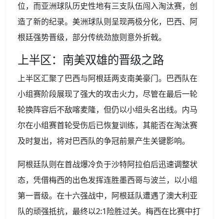
位，而亚洲球队历史性地有三支队伍闯入淘汰赛，创
造了新的纪录。美洲球队则呈现两极分化，巴西、阿
根廷强势晋级，部分传统劲旅则意外折戟。
上半区：南美双雄的晋级之路
上半区汇聚了巴西与阿根廷两支南美豪门。巴西队在
小组赛阶段展现了强大的攻击火力，尽管在最后一轮
轮换阵容后不敌喀麦隆，但仍以小组头名出线。内马
尔在小组赛首轮受伤后已恢复训练，其能否在淘汰赛
及时复出，将对巴西队的争冠前景产生关键影响。
阿根廷队则在首战爆冷负于沙特阿拉伯后迅速调整状
态，凭借梅西的出色发挥连胜墨西哥与波兰，以小组
第一晋级。在十六强战中，阿根廷队遭遇了澳大利亚
队的顽强抵抗，最终以2:1险胜过关。梅西在比赛中打