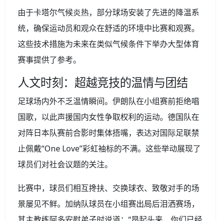
由于卡塔尔气候炎热，部分球场安装了先进的降温系
统，确保运动员和观众在舒适的环境中比赛和观赛。
这些技术措施为未来在类似气候条件下举办大型体育
赛事提供了参考。
人文时刻：超越竞技的温情与团结
足球场内外不乏温情瞬间。伊朗队在小组赛前拒绝唱
国歌，以此声援国内女性争取权利的运动。德国队在
对阵日本队赛前合影时集体捂嘴，表达对国际足联禁
止佩戴“One Love”彩虹袖标的不满。这些举动展现了
球员们对社会议题的关注。
比赛中，球员们相互搀扶、交换球衣、致敬对手的场
景屡见不鲜。加纳队球员在小组赛出局后泪洒赛场，
其主教练阿多安慰弟子时说道：“昂起头来，你们已经