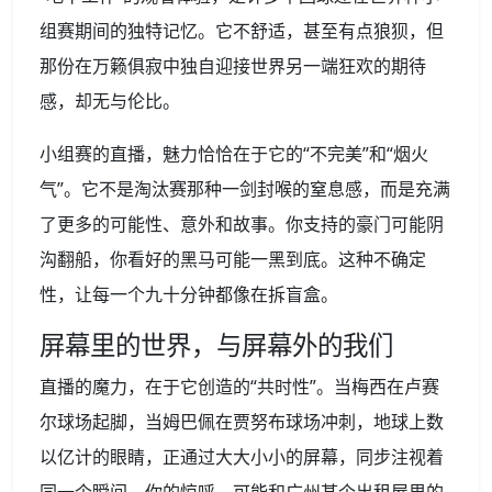
组赛期间的独特记忆。它不舒适，甚至有点狼狈，但
那份在万籁俱寂中独自迎接世界另一端狂欢的期待
感，却无与伦比。
小组赛的直播，魅力恰恰在于它的“不完美”和“烟火
气”。它不是淘汰赛那种一剑封喉的窒息感，而是充满
了更多的可能性、意外和故事。你支持的豪门可能阴
沟翻船，你看好的黑马可能一黑到底。这种不确定
性，让每一个九十分钟都像在拆盲盒。
屏幕里的世界，与屏幕外的我们
直播的魔力，在于它创造的“共时性”。当梅西在卢赛
尔球场起脚，当姆巴佩在贾努布球场冲刺，地球上数
以亿计的眼睛，正通过大大小小的屏幕，同步注视着
同一个瞬间。你的惊呼，可能和广州某个出租屋里的