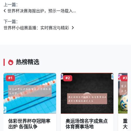
上一篇：
世界杯决赛海报出炉，预示一场载入…
下一篇：
世界杯小组赛直播：实时赛况与精彩
热榜精选
#1
#2
#3
体彩世界杯夺冠陪率
奥运场馆名字成焦点
重
出炉 各强队争
体育赛事场地
大