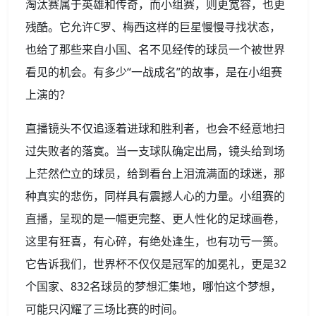
淘汰赛属于英雄和传奇，而小组赛，则更宽容，也更
残酷。它允许C罗、梅西这样的巨星慢慢寻找状态，
也给了那些来自小国、名不见经传的球员一个被世界
看见的机会。有多少“一战成名”的故事，是在小组赛
上演的？
直播镜头不仅追逐着进球和胜利者，也会不经意地扫
过失败者的落寞。当一支球队确定出局，镜头给到场
上茫然伫立的球员，给到看台上泪流满面的球迷，那
种真实的悲伤，同样具有震撼人心的力量。小组赛的
直播，呈现的是一幅更完整、更人性化的足球画卷，
这里有狂喜，有心碎，有绝处逢生，也有功亏一篑。
它告诉我们，世界杯不仅仅是冠军的加冕礼，更是32
个国家、832名球员的梦想汇集地，哪怕这个梦想，
可能只闪耀了三场比赛的时间。