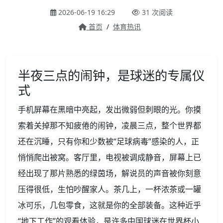
2026-06-19 16:29
31 次阅读
首页
/
体育热讯
半夜三点的闹钟，是球迷的专属仪
式
手机屏幕在黑暗中亮起，发出微弱但刺眼的光。你摸
索着关掉那不知疲倦的闹钟，凌晨三点，整个世界都
还在沉睡，只有你和少数被“足球病毒”感染的人，正
悄悄爬出被窝。客厅里，电视被调成静音，屏幕上已
经出现了那片熟悉的绿茵场，解说员的声音被你刻意
压得很低，生怕吵醒家人。茶几上，一杯浓茶或一罐
冰可乐，几包零食，这就是你的全部装备。这种近乎
“地下工作”的观看体验，是许多中国球迷在世界杯小