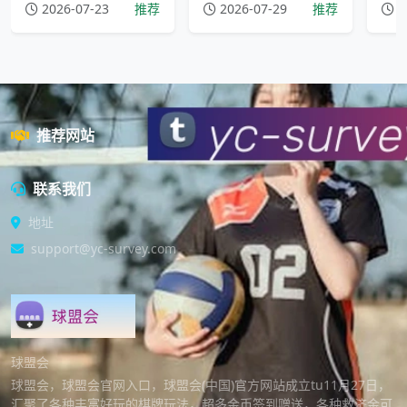
2026-07-23
推荐
2026-07-29
推荐
2
推荐网站
联系我们
地址
support@yc-survey.com
球盟会
球盟会，球盟会官网入口，球盟会(中国)官方网站成立tu11月27日，
汇聚了各种丰富好玩的棋牌玩法，超多金币签到赠送，各种救济金可